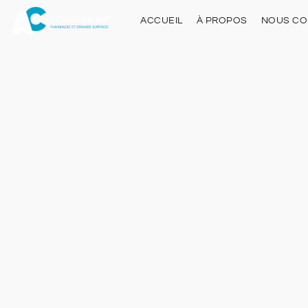
ACCUEIL
À PROPOS
NOUS CO