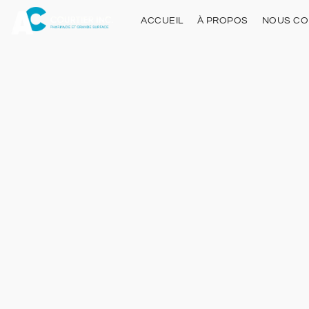
ACCUEIL
À PROPOS
NOUS CO