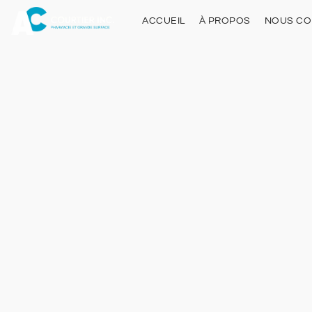
ACCUEIL
À PROPOS
NOUS CO