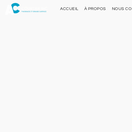
ACCUEIL
À PROPOS
NOUS CO