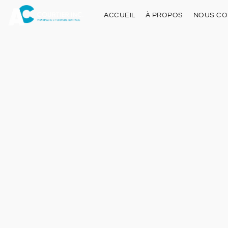
ACCUEIL
À PROPOS
NOUS CO