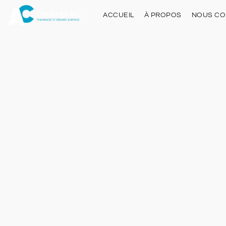
ACCUEIL
À PROPOS
NOUS CO