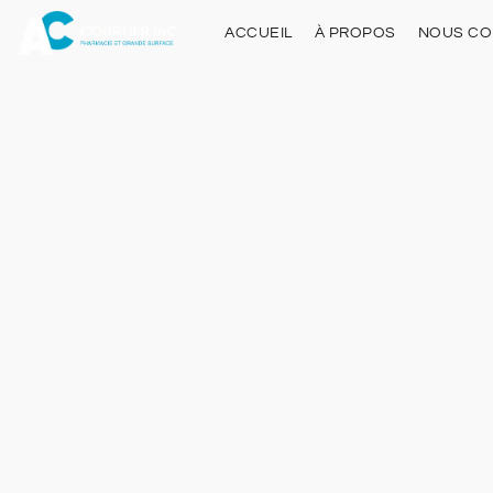
ACCUEIL
À PROPOS
NOUS CO