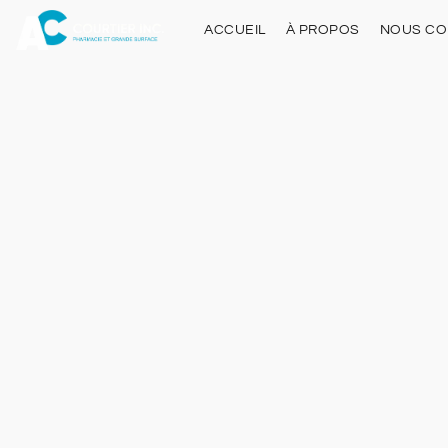
ACCUEIL
À PROPOS
NOUS CO