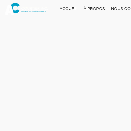
ACCUEIL
À PROPOS
NOUS CO