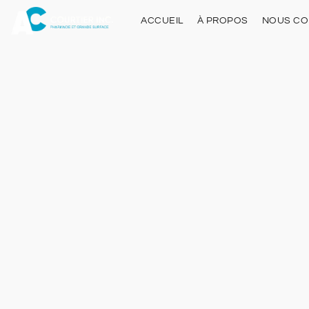
ACCUEIL
À PROPOS
NOUS CO