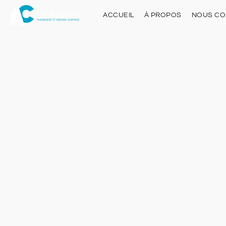
ACCUEIL
À PROPOS
NOUS CO