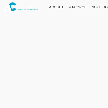
ACCUEIL
À PROPOS
NOUS CO