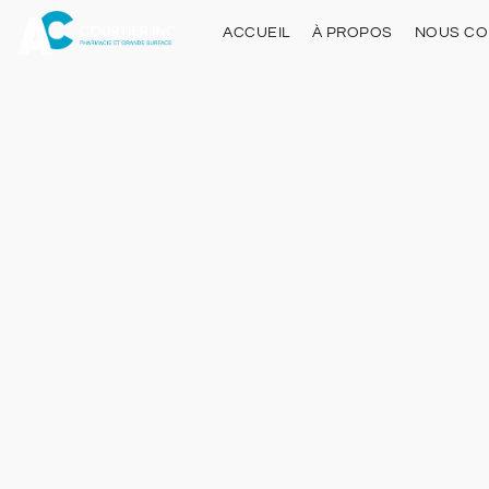
ACCUEIL
À PROPOS
NOUS CO