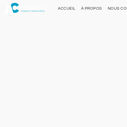
ACCUEIL
À PROPOS
NOUS CO