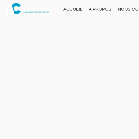
ACCUEIL
À PROPOS
NOUS CO