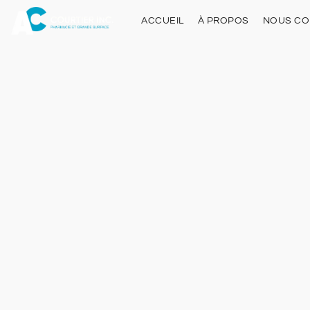
ACCUEIL
À PROPOS
NOUS CO