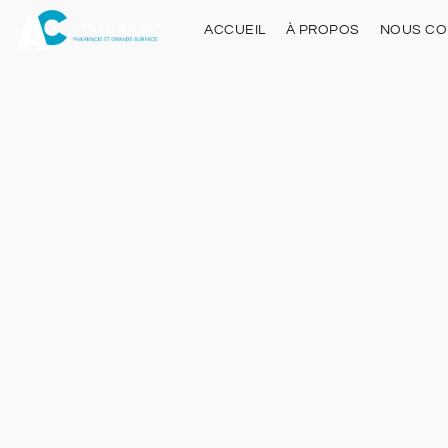
ACCUEIL
À PROPOS
NOUS CO