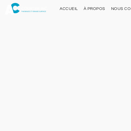
ACCUEIL
À PROPOS
NOUS CO