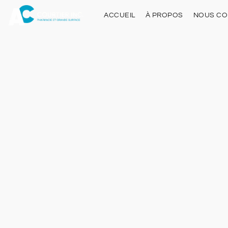
ACCUEIL
À PROPOS
NOUS CO