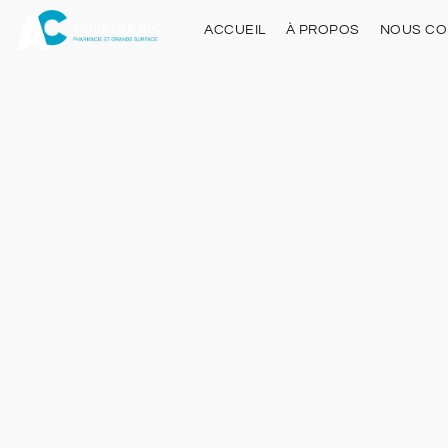
ACCUEIL
À PROPOS
NOUS CO