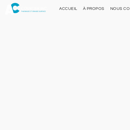
ACCUEIL
À PROPOS
NOUS CO