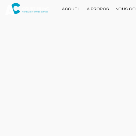
ACCUEIL
À PROPOS
NOUS CO