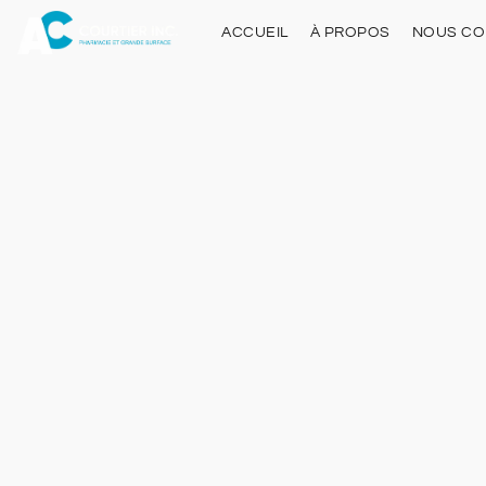
ACCUEIL
À PROPOS
NOUS CO