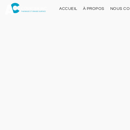
ACCUEIL
À PROPOS
NOUS CO