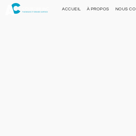
ACCUEIL
À PROPOS
NOUS CO