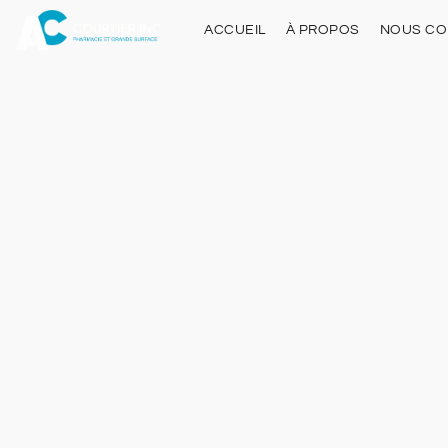
ACCUEIL
À PROPOS
NOUS CO