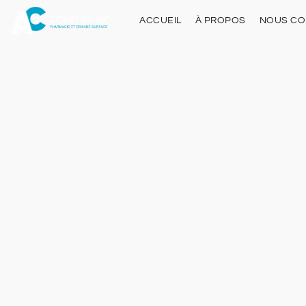
ACCUEIL
À PROPOS
NOUS CO