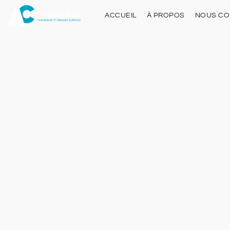
ACCUEIL
À PROPOS
NOUS CO