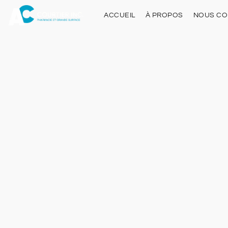
ACCUEIL
À PROPOS
NOUS CO