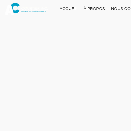
ACCUEIL
À PROPOS
NOUS CO