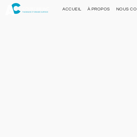
ACCUEIL
À PROPOS
NOUS CO