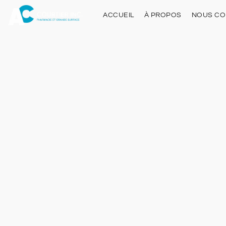
ACCUEIL
À PROPOS
NOUS CO