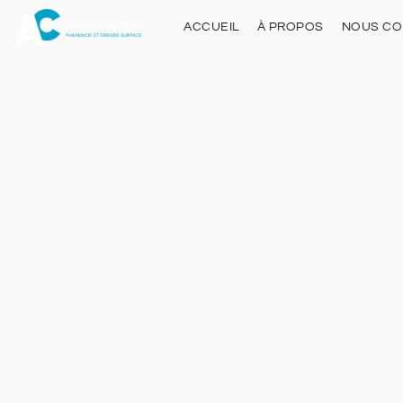
ACCUEIL
À PROPOS
NOUS CO