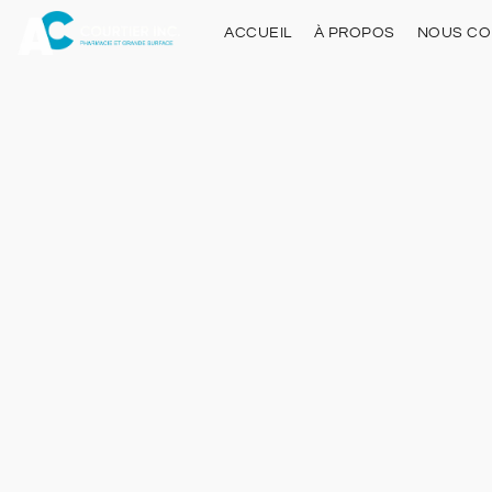
ACCUEIL
À PROPOS
NOUS CO