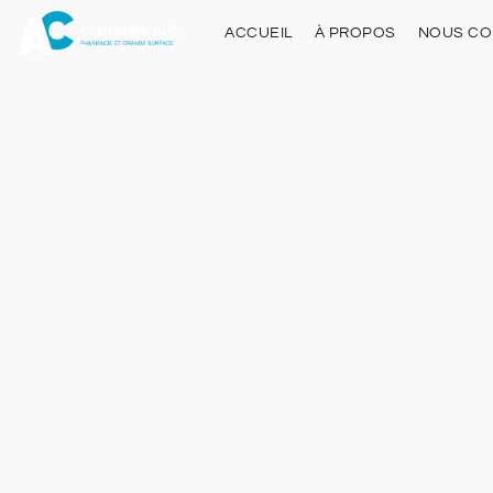
ACCUEIL
À PROPOS
NOUS CO