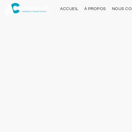
ACCUEIL
À PROPOS
NOUS CO