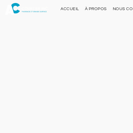
ACCUEIL
À PROPOS
NOUS CO