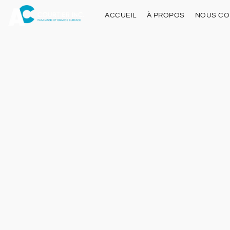
ACCUEIL
À PROPOS
NOUS CO