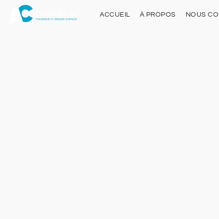
ACCUEIL
À PROPOS
NOUS CO