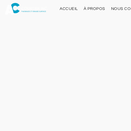
ACCUEIL
À PROPOS
NOUS CO