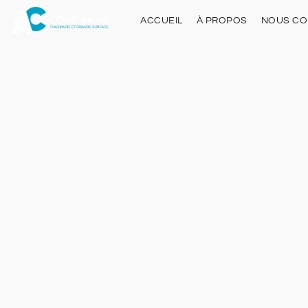
ACCUEIL
À PROPOS
NOUS CO