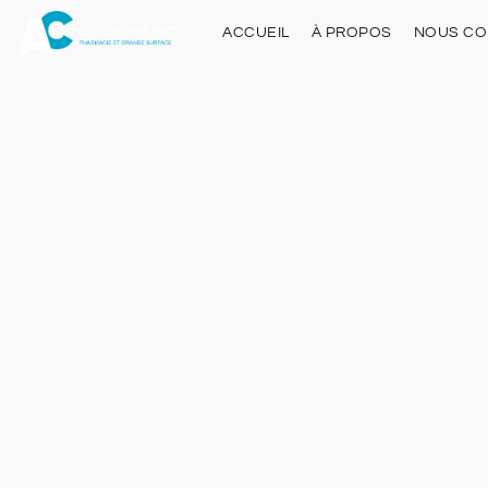
ACCUEIL
À PROPOS
NOUS CO