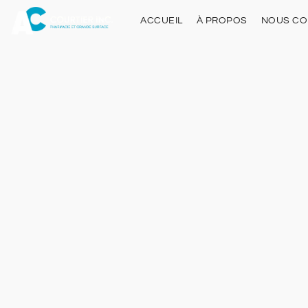
ACCUEIL
À PROPOS
NOUS CO