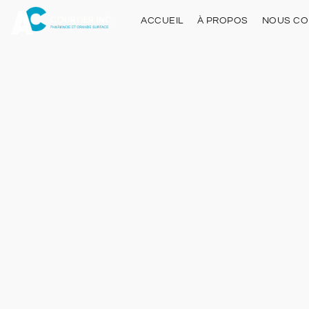
ACCUEIL
À PROPOS
NOUS CO