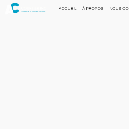
ACCUEIL
À PROPOS
NOUS CO