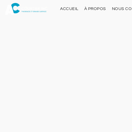
ACCUEIL
À PROPOS
NOUS CO