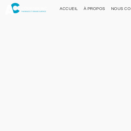
ACCUEIL
À PROPOS
NOUS CO