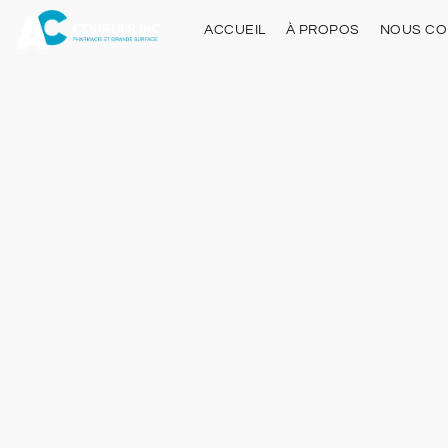
ACCUEIL
À PROPOS
NOUS CO