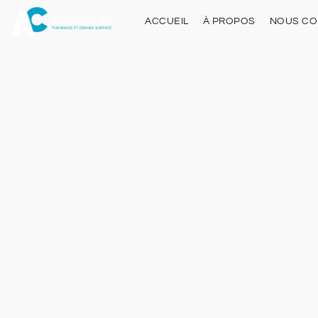
ACCUEIL
À PROPOS
NOUS CO