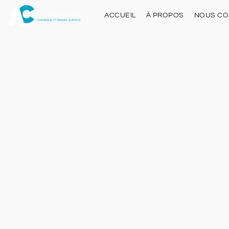
ACCUEIL
À PROPOS
NOUS CO